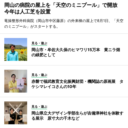
岡山の病院の屋上を「天空のミニプール」で開放
今年は人工芝を設置
竜操整形外科病院（岡山市中区藤原）の外来棟の屋上で8月1日、「天空
のミニプール」がスタートする。
見る・遊ぶ
岡山市・牟佐大久保のヒマワリ15万本 黄ニラ畑
の緑肥として
見る・遊ぶ
赤磐で福武教育文化振興財団・機関誌の原画展 タ
ケシマレイコさんの10年
見る・遊ぶ
岡山県立大デザイン学部生らが吉備津神社を体験す
る展示 原寸大の千木など