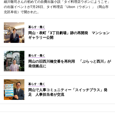
細川敬司さんの初めての自費出版小説「タイ料理店ウボンにようこそ」
の出版イベントが7月26日、タイ料理店「Ubon（ウボン）」（岡山市
北区牟佐）で開かれた。
暮らす・働く
岡山・表町「3丁目劇場」跡の再開発 マンション
ギャラリー公開
暮らす・働く
岡山の旧西川橋交番を再利用 「ぷらっと西川」が
発信拠点に
暮らす・働く
岡山で人事コミュニティー「スイッチプラス」発
足 人事担当者が交流