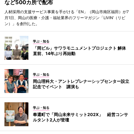
など500カ所で配布
人材採用の支援サービス事業を手がける「EN」（岡山市南区福田）が7
月1日、岡山の医療・介護・福祉業界のフリーマガジン「LIVIN’（リビ
ン）」を創刊した。
学ぶ・知る
「岡ビル」サワラモニュメントプロジェクト 解体
直前、14年ぶり再始動
学ぶ・知る
岡山理科大・アントレプレナーシップセンター設立
記念でイベント 講演も
学ぶ・知る
奉還町で「岡山未来サミット202X」 経営コンサ
ルタント2人が登壇