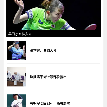
早田が８強入り
張本智、８強入り
脳腫瘍手術で誤部位摘出
有明が２回戦へ 高校野球