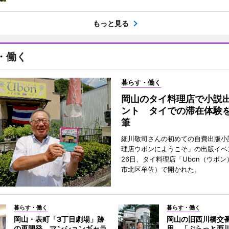
もっと見る
・働く
暮らす・働く
岡山のタイ料理店で小説
ント タイでの滞在体験
筆
細川敬司さんの初めての自費出版小
理店ウボンにようこそ」の出版イベ
26日、タイ料理店「Ubon（ウボ
市北区牟佐）で開かれた。
暮らす・働く
暮らす・働く
岡山・表町「3丁目劇場」跡
岡山の旧西川橋交
の再開発 マンションギャラ
用 「ぷらっと西