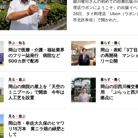
細川敬司さんの初めての自費出版小
理店ウボンにようこそ」の出版イベ
26日、タイ料理店「Ubon（ウボ
市北区牟佐）で開かれた。
学ぶ・知る
暮らす・働く
岡山で医療・介護・福祉業界
岡山・表町「3丁
のフリー誌発行 病院など
の再開発 マンシ
500カ所で配布
リー公開
見る・遊ぶ
暮らす・働く
岡山の病院の屋上を「天空の
岡山の旧西川橋交
ミニプール」で開放 今年は
用 「ぷらっと西
人工芝を設置
拠点に
見る・遊ぶ
岡山市・牟佐大久保のヒマワ
リ15万本 黄ニラ畑の緑肥と
して