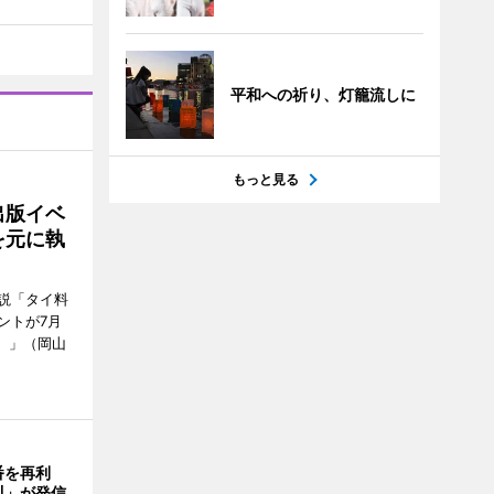
平和への祈り、灯籠流しに
もっと見る
出版イベ
を元に執
説「タイ料
ントが7月
ン）」（岡山
番を再利
川」が発信