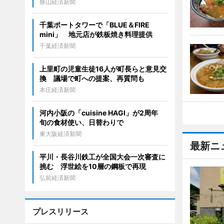
狭山経済新聞
千葉ポートタワーで「BLUE＆FIRE
mini」 地元店が鉄板焼き料理提供
千葉経済新聞
上里町の児童生徒16人が町長らと意見交
換 議場で町への提案、再質問も
本庄経済新聞
河内小阪の「cuisine HAGI」が2周年
旬の食材使い、日替わりで
東大阪経済新聞
最新ニ
平川・長谷川鉄工が全国大会一次審査に
挑む 浮世絵を10層の鋼板で再現
弘前経済新聞
プレスリリース