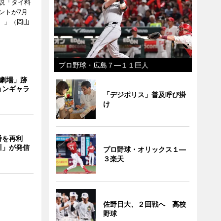
説「タイ料
ントが7月
ン）」（岡山
プロ野球・広島７―１１巨人
目劇場」跡
ョンギャラ
「デジポリス」普及呼び掛
け
番を再利
川」が発信
プロ野球・オリックス１―
３楽天
佐野日大、２回戦へ 高校
野球