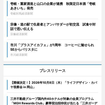
壱岐・重家酒造と山口の企業が連携 秋限定日本酒「壱岐
あきいち」発売
壱岐対馬経済新聞
宗像・道の駅で生産者とアンバサダーが初交流 試食や対
話で思い伝える
宗像経済新聞
市川「プラスアイカフェ」が1周年 コーヒーに魅せられ
SEからバリスタに
市川経済新聞
プレスリリース
【開催決定！】2026年10月8日（木）「ライフデザイン・カバ
ヤ視察会 in 岡山」
三井不動産グループ国内外40ホテルが対象の会員プログラム
「MGH Rewards Club」豪華宿泊招待状が当たる「三井ガーデ