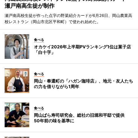
瀬戸南高生徒が制作
瀬戸南高校生徒が作った点字の野菜紹介カードが6月26日、岡山農業高
校レストラン（岡山市北区平和町）で使われ始めた。
食べる
オカケイ2026年上半期PVランキング1位は菓子店
「白十字」
食べる
岡山・奉還町の「ハガン珈琲店」、地元・友人たち
の力を借りながら1周年
食べる
岡山ばら寿司研究会、総社の旧堀和平邸で提供
50年前の味を基準に