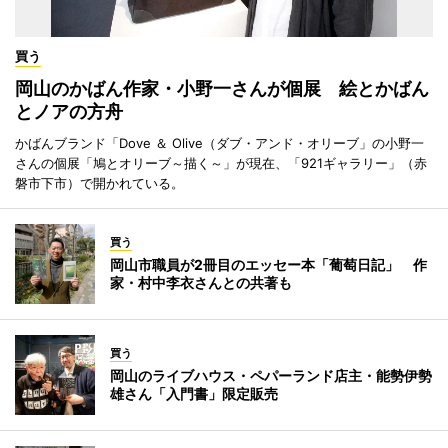
買う
岡山のかばん作家・小野一さんが個展 絵とかばん
とノアの方舟
かばんブランド「Dove ＆ Olive（ダブ・アンド・オリーブ」の小野一
さんの個展「鳩とオリーブ～描く～」が現在、「921ギャラリー」（赤
磐市下市）で開かれている。
買う
岡山市職員が2冊目のエッセー本「葡萄日記」 作
家・村中李衣さんとの共著も
買う
岡山のライブハウス・ペパーランド店主・能勢伊勢
雄さん「入門書」限定販売