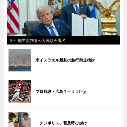
出生地主義制限へ大統領令署名
米イスラエル船舶の航行禁止検討
プロ野球・広島７―１１巨人
「デジポリス」普及呼び掛け