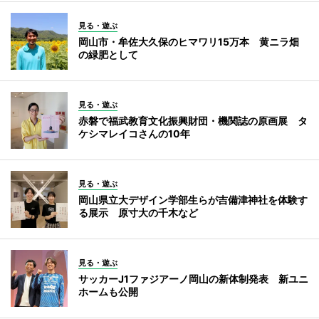
見る・遊ぶ
岡山市・牟佐大久保のヒマワリ15万本 黄ニラ畑
の緑肥として
見る・遊ぶ
赤磐で福武教育文化振興財団・機関誌の原画展 タ
ケシマレイコさんの10年
見る・遊ぶ
岡山県立大デザイン学部生らが吉備津神社を体験す
る展示 原寸大の千木など
見る・遊ぶ
サッカーJ1ファジアーノ岡山の新体制発表 新ユニ
ホームも公開