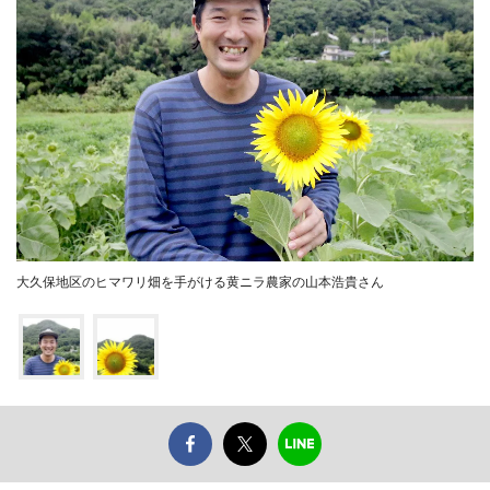
大久保地区のヒマワリ畑を手がける黄ニラ農家の山本浩貴さん