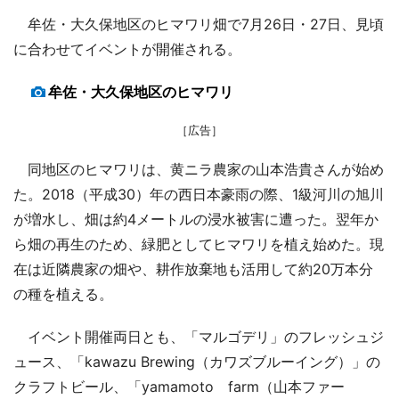
牟佐・大久保地区のヒマワリ畑で7月26日・27日、見頃
に合わせてイベントが開催される。
牟佐・大久保地区のヒマワリ
［広告］
同地区のヒマワリは、黄ニラ農家の山本浩貴さんが始め
た。2018（平成30）年の西日本豪雨の際、1級河川の旭川
が増水し、畑は約4メートルの浸水被害に遭った。翌年か
ら畑の再生のため、緑肥としてヒマワリを植え始めた。現
在は近隣農家の畑や、耕作放棄地も活用して約20万本分
の種を植える。
イベント開催両日とも、「マルゴデリ」のフレッシュジ
ュース、「kawazu Brewing（カワズブルーイング）」の
クラフトビール、「yamamoto farm（山本ファー