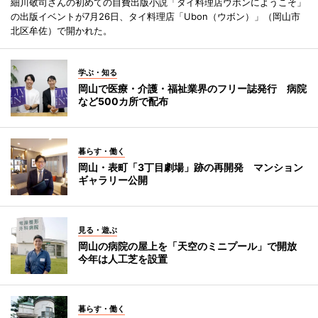
細川敬司さんの初めての自費出版小説「タイ料理店ウボンにようこそ」
の出版イベントが7月26日、タイ料理店「Ubon（ウボン）」（岡山市
北区牟佐）で開かれた。
学ぶ・知る
岡山で医療・介護・福祉業界のフリー誌発行 病院
など500カ所で配布
暮らす・働く
岡山・表町「3丁目劇場」跡の再開発 マンション
ギャラリー公開
見る・遊ぶ
岡山の病院の屋上を「天空のミニプール」で開放
今年は人工芝を設置
暮らす・働く