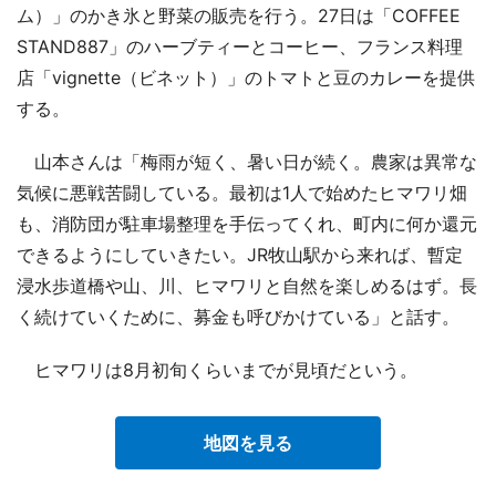
ム）」のかき氷と野菜の販売を行う。27日は「COFFEE
STAND887」のハーブティーとコーヒー、フランス料理
店「vignette（ビネット）」のトマトと豆のカレーを提供
する。
山本さんは「梅雨が短く、暑い日が続く。農家は異常な
気候に悪戦苦闘している。最初は1人で始めたヒマワリ畑
も、消防団が駐車場整理を手伝ってくれ、町内に何か還元
できるようにしていきたい。JR牧山駅から来れば、暫定
浸水歩道橋や山、川、ヒマワリと自然を楽しめるはず。長
く続けていくために、募金も呼びかけている」と話す。
ヒマワリは8月初旬くらいまでが見頃だという。
地図を見る