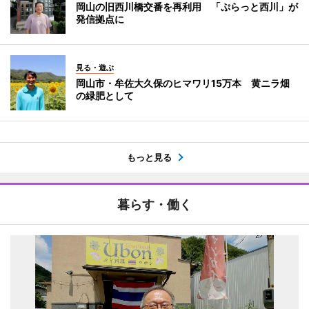
岡山の旧西川橋交番を再利用 「ぷらっと西川」が
発信拠点に
見る・遊ぶ
岡山市・牟佐大久保のヒマワリ15万本 黄ニラ畑
の緑肥として
もっと見る
暮らす・働く