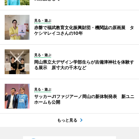
見る・遊ぶ
赤磐で福武教育文化振興財団・機関誌の原画展 タ
ケシマレイコさんの10年
見る・遊ぶ
岡山県立大デザイン学部生らが吉備津神社を体験す
る展示 原寸大の千木など
見る・遊ぶ
サッカーJ1ファジアーノ岡山の新体制発表 新ユニ
ホームも公開
もっと見る