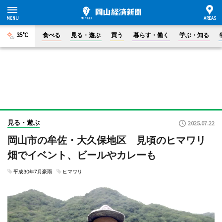
35°C
食べる
見る・遊ぶ
買う
暮らす・働く
学ぶ・知る
見る・遊ぶ
2025.07.22
岡山市の牟佐・大久保地区 見頃のヒマワリ
畑でイベント、ビールやカレーも
平成30年7月豪雨
ヒマワリ