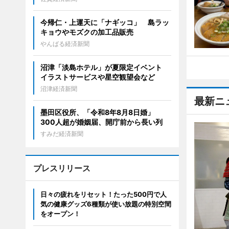
今帰仁・上運天に「ナギッコ」 島ラッ
キョウやモズクの加工品販売
やんばる経済新聞
沼津「淡島ホテル」が夏限定イベント
イラストサービスや星空観望会など
沼津経済新聞
最新ニ
墨田区役所、「令和8年8月8日婚」
300人超が婚姻届、開庁前から長い列
すみだ経済新聞
プレスリリース
日々の疲れをリセット！たった500円で人
気の健康グッズ6種類が使い放題の特別空間
をオープン！