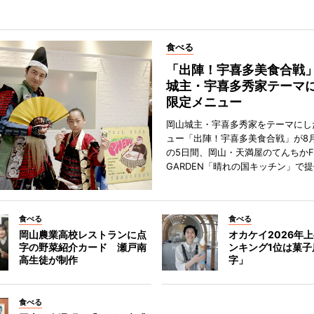
食べる
「出陣！宇喜多美食合戦
城主・宇喜多秀家テーマ
限定メニュー
岡山城主・宇喜多秀家をテーマにし
ュー「出陣！宇喜多美食合戦」が8月
の5日間、岡山・天満屋のてんちかF
GARDEN「晴れの国キッチン」で
食べる
食べる
岡山農業高校レストランに点
オカケイ2026年上
字の野菜紹介カード 瀬戸南
ンキング1位は菓子
高生徒が制作
字」
食べる