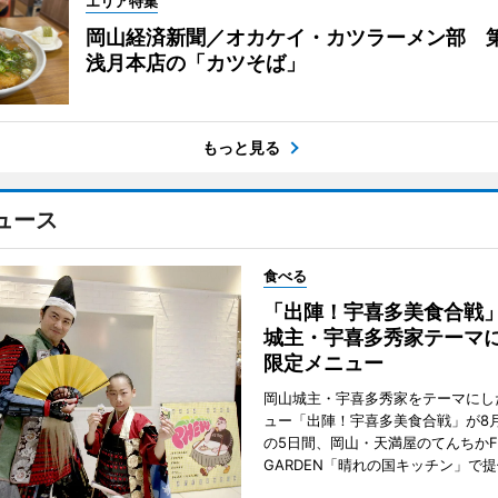
エリア特集
岡山経済新聞／オカケイ・カツラーメン部 第
浅月本店の「カツそば」
もっと見る
ュース
食べる
「出陣！宇喜多美食合戦
城主・宇喜多秀家テーマ
限定メニュー
岡山城主・宇喜多秀家をテーマにし
ュー「出陣！宇喜多美食合戦」が8月
の5日間、岡山・天満屋のてんちかF
GARDEN「晴れの国キッチン」で