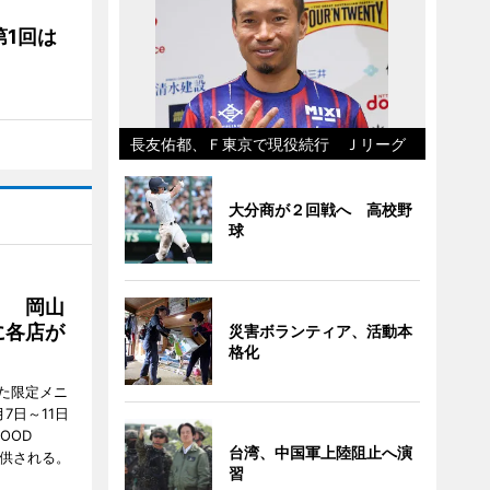
1回は
長友佑都、Ｆ東京で現役続行 Ｊリーグ
大分商が２回戦へ 高校野
球
」 岡山
に各店が
災害ボランティア、活動本
格化
た限定メニ
7日～11日
OOD
台湾、中国軍上陸阻止へ演
提供される。
習