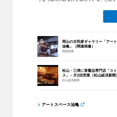
岡山の古民家ギャラリー「アート
油亀」（関連画像）
関連画像
松山・三津に骨董品専門店「スト
ス」－月2回営業（松山経済新聞
松山経済新聞
アートスペース油亀