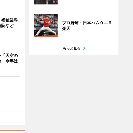
・福祉業界
プロ野球・日本ハム０―６
病院など
楽天
もっと見る
を「天空の
放 今年は