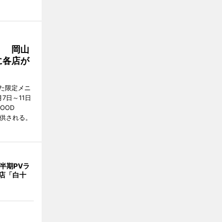
」 岡山
に各店が
た限定メニ
7日～11日
OOD
提供される。
半期PVラ
店「白十