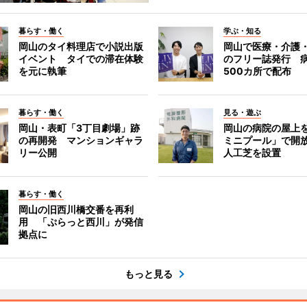
暮らす・働く
学ぶ・知る
岡山のタイ料理店で小説出版
岡山で医療・介護
イベント タイでの滞在体験
のフリー誌発行 
を元に執筆
500カ所で配布
暮らす・働く
見る・遊ぶ
岡山・表町「3丁目劇場」跡
岡山の病院の屋上
の再開発 マンションギャラ
ミニプール」で開
リー公開
人工芝を設置
暮らす・働く
岡山の旧西川橋交番を再利
用 「ぷらっと西川」が発信
拠点に
もっと見る