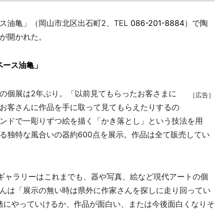
油亀」（岡山市北区出石町2、TEL
086-201-8884
）で陶
が開かれた。
ペース油亀」
の個展は2年ぶり。「以前見てもらったお客さまに
［広告］
お客さんに作品を手に取って見てもらえたりするの
ンドで一彫りずつ絵を描く「かき落とし」という技法を用
る独特な風合いの器約600点を展示。作品は全て販売してい
ギャラリーはこれまでも、器や写真、絵など現代アートの個
んは「展示の無い時は県外に作家さんを探しに走り回ってい
一緒にやっていけるか、作品が面白い、または今後面白くなりそ
。